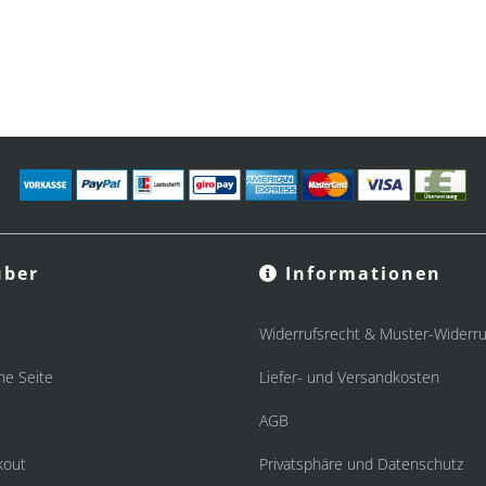
ber
Informationen
Widerrufsrecht & Muster-Widerru
he Seite
Liefer- und Versandkosten
AGB
kout
Privatsphäre und Datenschutz