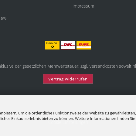
Impressum
le%
inklusive der gesetzlichen Mehrwertsteuer, zzgl.
Versandkosten
soweit ni
Vertrag widerrufen
nbietern, um die ordentliche Funktionsweise der Website zu gewährleisten,
Internetshop
by Gambio.de © 2025 Gambio Themes
Xycons
ches Einkaufserlebnis bieten zu können. Weitere Informationen finden Sie 
Cookie Einstellungen