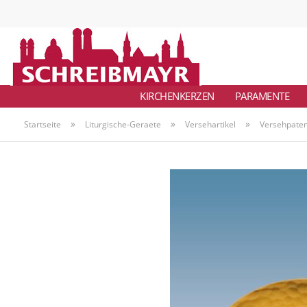
KIRCHENKERZEN
PARAMENTE
»
»
»
Startseite
Liturgische-Geraete
Versehartikel
Versehpatene