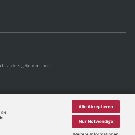
cht anders gekennzeichnet.
Alle Akzeptieren
 die
in
Nur Notwendige
Weitere Informationen