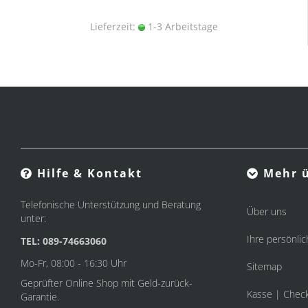
Lieferzeit:
1-3 Arbeitstage
Hilfe & Kontakt
Mehr ü
Telefonische Unterstützung und Beratung
Über uns
unter:
Ihre persönlic
TEL: 089-74663060
Mo-Fr, 08:00 - 16:30 Uhr
Sitemap
Geprüfter Online Shop mit Geld-zurück-
Kasse | Chec
Garantie.