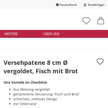
Deutschland
Kundenlogin
Lieferland
chbegriff
tikelnummer
E-Mail
ngeben
WEITERE
ÜBER UNS
Passwort
A
Versehpatene 8 cm Ø
d
vergoldet, Fisch mit Brot
Konto erstellen
M
Passwort vergessen?
Ihre Vorteile im Überblick:
Aus Messing vergoldet
gehämmerte Verzierung "Fisch und Brot"
schlichtes, zeitloses Design
mit Tellerrand