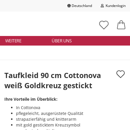
Deutschland
Kundenlogin
Lieferland
chbegriff
tikelnummer
E-Mail
ngeben
WEITERE
ÜBER UNS
Passwort
A
Taufkleid 90 cm Cottonova
d
weiß Goldkreuz gestickt
Konto erstellen
M
Passwort vergessen?
Ihre Vorteile im Überblick:
In Cottonova
pflegeleicht, ausgerüstete Qualität
strapazierfähig und knitterarm
mit gold gesticktem Kreuzsymbol