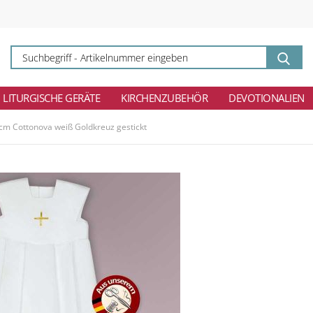
Su
-
Ar
ei
LITURGISCHE GERÄTE
KIRCHENZUBEHÖR
DEVOTIONALIEN
 cm Cottonova weiß Goldkreuz gestickt