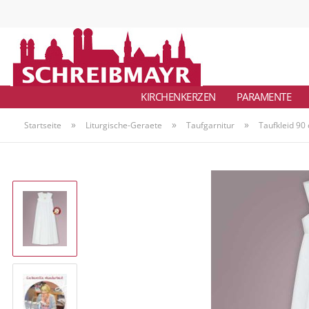
KIRCHENKERZEN
PARAMENTE
»
»
»
Startseite
Liturgische-Geraete
Taufgarnitur
Taufkleid 90