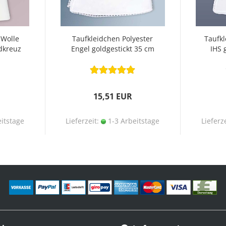
 Wolle
Taufkleidchen Polyester
Taufk
dkreuz
Engel goldgestickt 35 cm
IHS 
15,51 EUR
itstage
Lieferzeit:
1-3 Arbeitstage
Lieferz