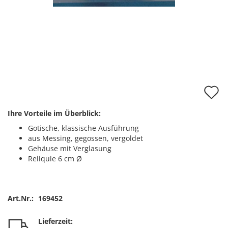
A
d
Ihre Vorteile im Überblick:
M
Gotische, klassische Ausführung
aus Messing, gegossen, vergoldet
Gehäuse mit Verglasung
Reliquie 6 cm Ø
Art.Nr.:
169452
Lieferzeit: