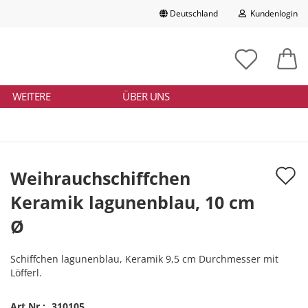
Deutschland
Kundenlogin
Lieferland
chbegriff
tikelnummer
E-Mail
ngeben
WEITERE
ÜBER UNS
Passwort
A
Weihrauchschiffchen
d
Keramik lagunenblau, 10 cm
Konto erstellen
M
Ø
Passwort vergessen?
Schiffchen lagunenblau, Keramik 9,5 cm Durchmesser mit
Löfferl.
Art.Nr.:
310105