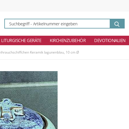
Su
-
Ar
ei
LITURGISCHE GERÄTE
KIRCHENZUBEHÖR
DEVOTIONALIEN
ihrauchschiffchen Keramik lagunenblau, 10 cm Ø