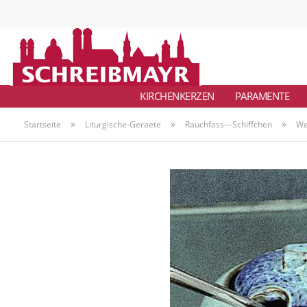
KIRCHENKERZEN
PARAMENTE
»
»
»
Startseite
Liturgische-Geraete
Rauchfass---Schiffchen
We