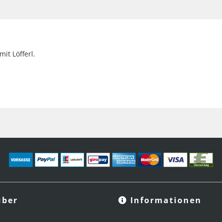
it Löfferl.
ber
Informationen