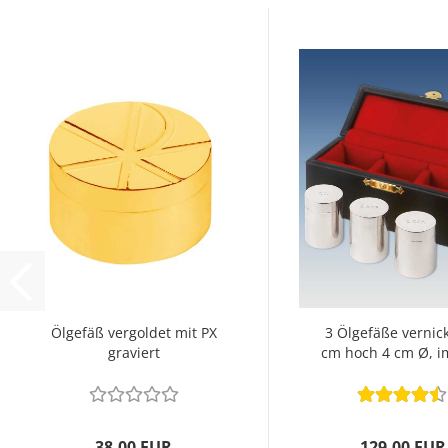
Ölgefäß vergoldet mit PX
3 Ölgefäße vernick
graviert
cm hoch 4 cm Ø, i
38,00 EUR
129,00 EUR