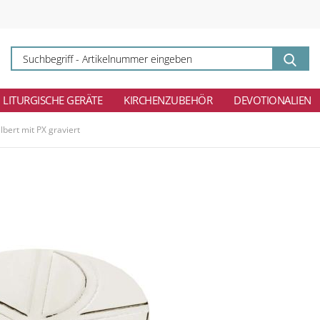
Su
-
Ar
ei
LITURGISCHE GERÄTE
KIRCHENZUBEHÖR
DEVOTIONALIEN
lbert mit PX graviert