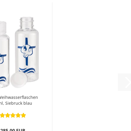
Weihwasserflaschen
l, Siebruck blau
285,00 EUR