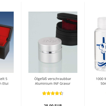
elt 5
Ölgefäß verschraubbar
1000 
m Etui
Aluminium INF Gravur
50m
28,00 EUR