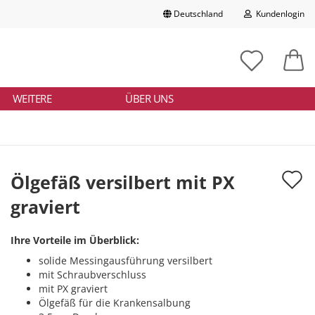
Deutschland
Kundenlogin
Lieferland
chbegriff
tikelnummer
E-Mail
ngeben
WEITERE
ÜBER UNS
Passwort
A
Ölgefäß versilbert mit PX
d
graviert
Konto erstellen
M
Passwort vergessen?
Ihre Vorteile im Überblick:
solide Messingausführung versilbert
mit Schraubverschluss
mit PX graviert
Ölgefäß für die Krankensalbung