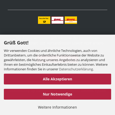
Alle Preise verstehen sich inklusive der gesetzlichen
Grüß Gott!
Mehrwertsteuer, zzgl.
Versandkosten
soweit nicht anders
gekennzeichnet.
Wir verwenden Cookies und ähnliche Technologien, auch von
Drittanbietern, um die ordentliche Funktionsweise der Website zu
Vertrag widerrufen
gewährleisten, die Nutzung unseres Angebotes zu analysieren und
Ihnen ein bestmögliches Einkaufserlebnis bieten zu können. Weitere
Informationen finden Sie in unserer
Datenschutzerklärung
.
Alle Akzeptieren
Internetshop
by Gambio.de © 2025 Gambio Themes
Xycons
Nur Notwendige
Cookie Einstellungen
Weitere Informationen