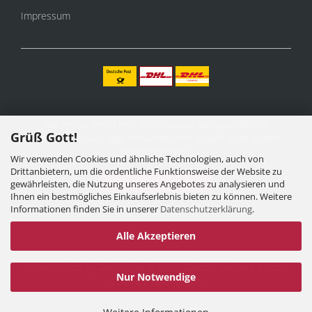
Impressum
Alle Preise verstehen sich inklusive der gesetzlichen
Grüß Gott!
Mehrwertsteuer, zzgl.
Versandkosten
soweit nicht anders
gekennzeichnet.
Wir verwenden Cookies und ähnliche Technologien, auch von
Drittanbietern, um die ordentliche Funktionsweise der Website zu
Vertrag widerrufen
gewährleisten, die Nutzung unseres Angebotes zu analysieren und
Ihnen ein bestmögliches Einkaufserlebnis bieten zu können. Weitere
Informationen finden Sie in unserer
Datenschutzerklärung
.
Alle Akzeptieren
Internetshop
by Gambio.de © 2025 Gambio Themes
Xycons
Nur Notwendige
Cookie Einstellungen