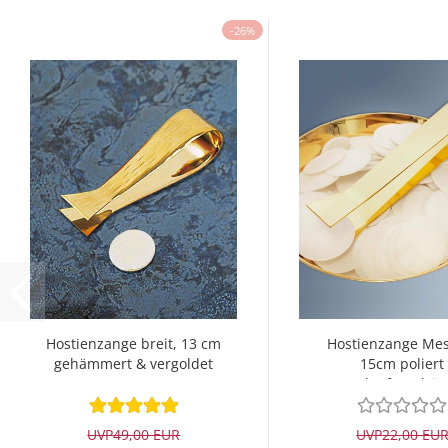
-26%
Hostienzange breit, 13 cm
Hostienzange Mes
gehämmert & vergoldet
15cm poliert
anlaufgeschüt
UVP
49,00 EUR
UVP
22,00 EU