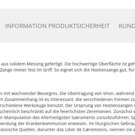
INFORMATION PRODUKTSICHERHEIT
KUND
 aus solidem Messing gefertigt. Die hochwertige Oberfläche ist g
Zange immer fest im Griff. So eignet sich die Hostienzange gut, 
ts mit wachsender Besorgnis. Die Übertragung von Viren, während 
m Zusammenhang ist es interessant, die verschiedenen Formen 
verschiedene Werkzeuge benutzt. Der Ursprung von Hostienzangen i
scheinlich beschränkt auf die feierlichsten Zeremonien. Zunächst 
r Manipulation des Allerheiligsten Sakraments zurückzuführen. S
e Spendung der Krankenkommunion erwiesen. Im liturgischen Gebr
össische Quellen, darunter das Liber de Cæremoniis, nennen sie 