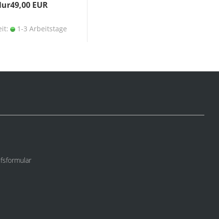
ur49,00 EUR
eit:
1-3 Arbeitstage
fsformular