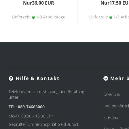
Nur36,00 EUR
Nur17,50 EU
Lieferzeit:
1-3 Arbeitstage
Lieferzeit:
1-3 Arbe
Hilfe & Kontakt
Mehr ü
Telefonische Unterstützung und Beratung
Über uns
unter:
Ihre persönlic
TEL: 089-74663060
Mo-Fr, 08:00 - 16:30 Uhr
Sitemap
Geprüfter Online Shop mit Geld-zurück-
Kasse | Chec