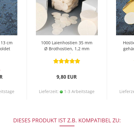
 13 cm
1000 Laienhostien 35 mm
Hosti
oldet
Ø Brothostien, 1,2 mm
gehä
stark
R
R
9,80 EUR
itstage
Lieferzeit:
1-3 Arbeitstage
Lieferz
DIESES PRODUKT IST Z.B. KOMPATIBEL ZU: