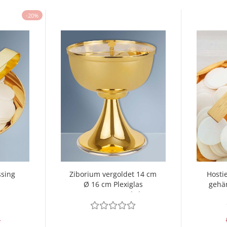
-20%
sing
Ziborium vergoldet 14 cm
Hosti
Ø 16 cm Plexiglas
gehä
zt
Segment Deckel
R