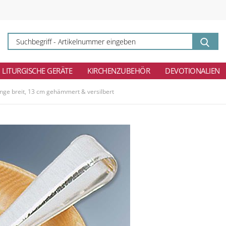
Su
-
Ar
ei
LITURGISCHE GERÄTE
KIRCHENZUBEHÖR
DEVOTIONALIEN
nge breit, 13 cm gehämmert & versilbert