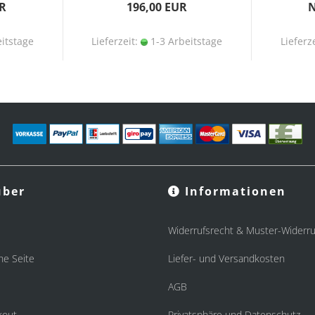
R
196,00 EUR
N
itstage
Lieferzeit:
1-3 Arbeitstage
Lieferz
ber
Informationen
Widerrufsrecht & Muster-Widerru
he Seite
Liefer- und Versandkosten
AGB
kout
Privatsphäre und Datenschutz