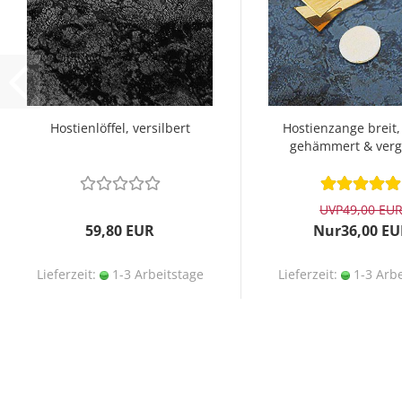
Hostienlöffel, versilbert
Hostienzange breit,
gehämmert & verg
UVP
49,00 EU
59,80 EUR
Nur36,00 EU
Lieferzeit:
1-3 Arbeitstage
Lieferzeit:
1-3 Arbe