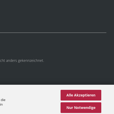
cht anders gekennzeichnet.
Alle Akzeptieren
 die
in
Nur Notwendige