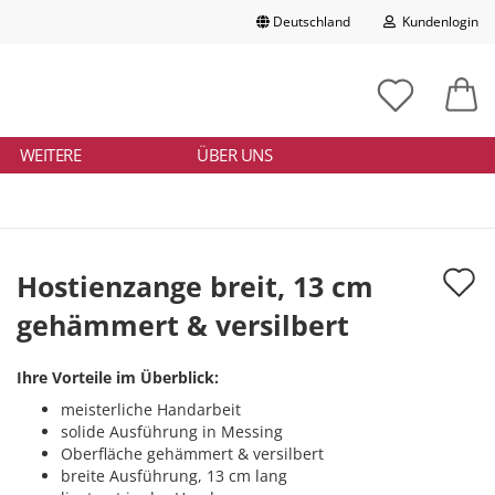
Deutschland
Kundenlogin
Lieferland
chbegriff
tikelnummer
E-Mail
ngeben
WEITERE
ÜBER UNS
Passwort
A
Hostienzange breit, 13 cm
d
gehämmert & versilbert
Konto erstellen
M
Passwort vergessen?
Ihre Vorteile im Überblick:
meisterliche Handarbeit
solide Ausführung in Messing
Oberfläche gehämmert & versilbert
breite Ausführung, 13 cm lang