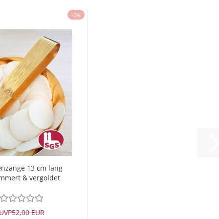
-5%
enzange 13 cm lang
mmert & vergoldet
UVP
52,00 EUR