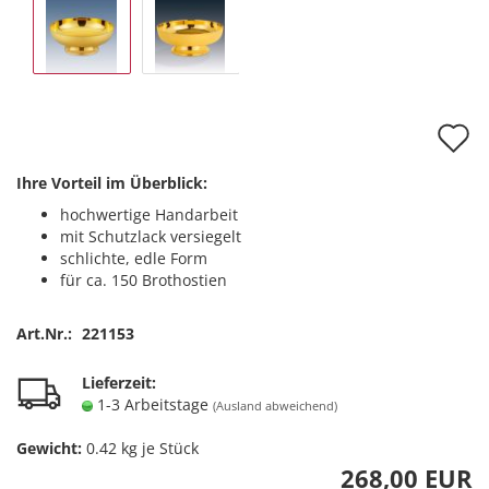
A
d
Ihre Vorteil im Überblick:
M
hochwertige Handarbeit
mit Schutzlack versiegelt
schlichte, edle Form
für ca. 150 Brothostien
Art.Nr.:
221153
Lieferzeit:
1-3 Arbeitstage
(Ausland abweichend)
Gewicht:
0.42
kg je Stück
268,00 EUR