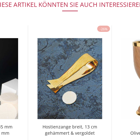
IESE ARTIKEL KÖNNTEN SIE AUCH INTERESSIERE
-26%
 35 mm
Hostienzange breit, 13 cm
,2 mm
gehämmert & vergoldet
Oliv
cm,