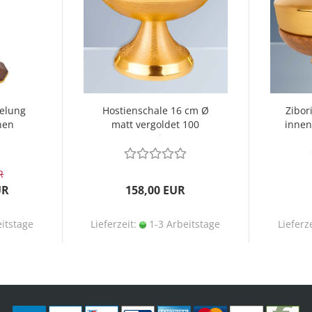
elung
Hostienschale 16 cm Ø
Zibor
nen
matt vergoldet 100
innen
Hostien
R
UR
158,00 EUR
itstage
Lieferzeit:
1-3 Arbeitstage
Lieferz