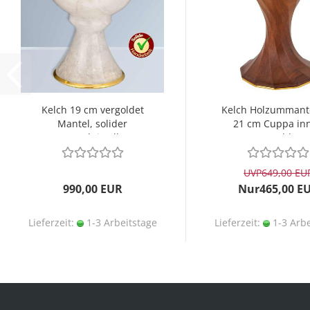
Kelch 19 cm vergoldet
Kelch Holzummant
Mantel, solider
21 cm Cuppa in
Bergkristall
vergoldet
UVP
649,00 EU
990,00 EUR
Nur465,00 E
Lieferzeit:
1-3 Arbeitstage
Lieferzeit:
1-3 Arbe