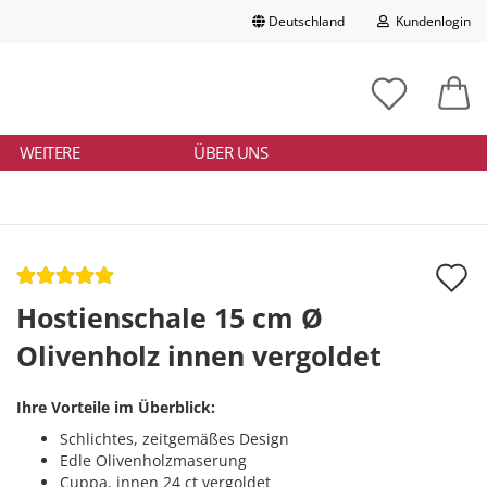
Deutschland
Kundenlogin
Lieferland
chbegriff
tikelnummer
E-Mail
ngeben
WEITERE
ÜBER UNS
Passwort
A
d
Hostienschale 15 cm Ø
Konto erstellen
M
Olivenholz innen vergoldet
Passwort vergessen?
Ihre Vorteile im Überblick:
Schlichtes, zeitgemäßes Design
Edle Olivenholzmaserung
Cuppa, innen 24 ct vergoldet