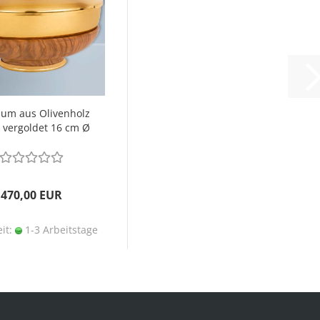
ium aus Olivenholz
 vergoldet 16 cm Ø
470,00 EUR
eit:
1-3 Arbeitstage