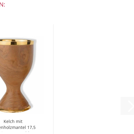
N:
Kelch mit
enholzmantel 17,5
 innen vergoldet