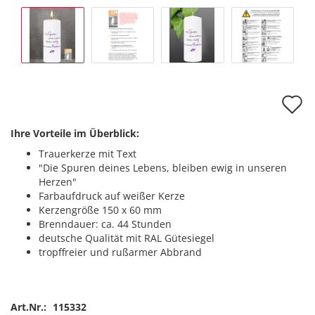
A
d
Ihre Vorteile im Überblick:
M
Trauerkerze mit Text
"Die Spuren deines Lebens, bleiben ewig in unseren
Herzen"
Farbaufdruck auf weißer Kerze
Kerzengröße 150 x 60 mm
Brenndauer: ca. 44 Stunden
deutsche Qualität mit RAL Gütesiegel
tropffreier und rußarmer Abbrand
Art.Nr.:
115332