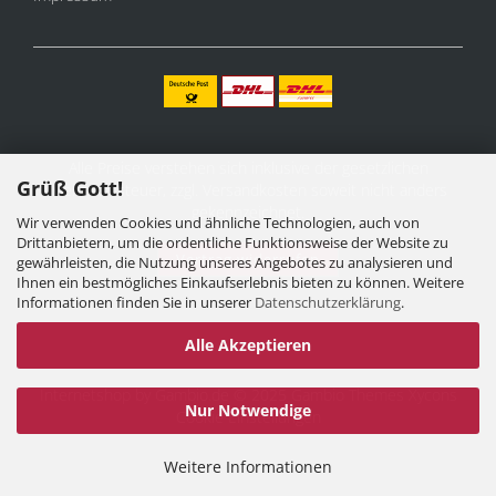
Alle Preise verstehen sich inklusive der gesetzlichen
Grüß Gott!
Mehrwertsteuer, zzgl.
Versandkosten
soweit nicht anders
gekennzeichnet.
Wir verwenden Cookies und ähnliche Technologien, auch von
Drittanbietern, um die ordentliche Funktionsweise der Website zu
Vertrag widerrufen
gewährleisten, die Nutzung unseres Angebotes zu analysieren und
Ihnen ein bestmögliches Einkaufserlebnis bieten zu können. Weitere
Informationen finden Sie in unserer
Datenschutzerklärung
.
Alle Akzeptieren
Internetshop
by Gambio.de © 2025 Gambio Themes
Xycons
Nur Notwendige
Cookie Einstellungen
Weitere Informationen