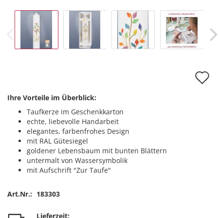
A
d
Ihre Vorteile im Überblick:
M
Taufkerze im Geschenkkarton
echte, liebevolle Handarbeit
elegantes, farbenfrohes Design
mit RAL Gütesiegel
goldener Lebensbaum mit bunten Blättern
untermalt von Wassersymbolik
mit Aufschrift "Zur Taufe"
Art.Nr.:
183303
Lieferzeit: