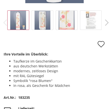
A
d
Ihre Vorteile im Überblick:
M
Taufkerze im Geschenkkarton
aus deutschen Werkstätten
modernes, zeitloses Design
mit RAL Gütesiegel
Symbolik "rosa Blumen"
In rosa, als Geschenk für Mädchen
Art.Nr.:
183235
Lieferzeit: