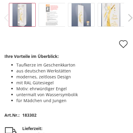
A
d
Ihre Vorteile im Überblick:
M
Taufkerze im Geschenkkarton
aus deutschen Werkstätten
modernes, zeitloses Design
mit RAL Gütesiegel
Motiv: ehrwürdiger Engel
untermalt von Wassersymbolik
für Mädchen und Jungen
Art.Nr.:
183302
Lieferzeit: