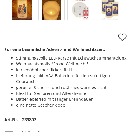
A
d
Für eine besinnliche Advent- und Weihnachtszeit:
M
Stimmungsvolle LED-Kerze mit Echtwachsummantelung
Weihnachtsmotiv "Frohe Weihnacht"
kerzenähnlicher flickereffekt
Lieferung inkl. AAA Batterien für den sofortigen
Gebrauch
gerüstet Sicheres und rußfreies warmes Licht
Ideal für Senioren und Altersheime
Batteriebetrieb mit langer Brenndauer
eine nette Geschenkidee
Art.Nr.:
233807