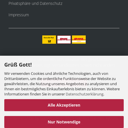
Privatsphäre und Datenschutz
Impressum
Alle Preise verstehen sich inklusive der gesetzlichen
Grüß Gott!
Mehrwertsteuer, zzgl.
Versandkosten
soweit nicht anders
gekennzeichnet.
Wir verwenden Cookies und ähnliche Technologien, auch von
Drittanbietern, um die ordentliche Funktionsweise der Website zu
Vertrag widerrufen
gewährleisten, die Nutzung unseres Angebotes zu analysieren und
Ihnen ein bestmögliches Einkaufserlebnis bieten zu können. Weitere
Informationen finden Sie in unserer
Datenschutzerklärung
.
Alle Akzeptieren
Internetshop
by Gambio.de © 2025 Gambio Themes
Xycons
Nur Notwendige
Cookie Einstellungen