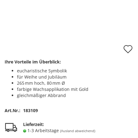
A
d
Ihre Vorteile im Überblick:
M
eucharistische Symbolik
für Weihe und Jubiläum
265 mm hoch, 80 mm Ø
farbige Wachsapplikation mit Gold
gleichmäßiger Abbrand
Art.Nr.:
183109
Lieferzeit:
1-3 Arbeitstage
(Ausland abweichend)