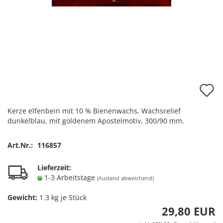
A
d
Kerze elfenbein mit 10 % Bienenwachs, Wachsrelief
M
dunkelblau, mit goldenem Apostelmotiv, 300/90 mm.
Art.Nr.:
116857
Lieferzeit:
1-3 Arbeitstage
(Ausland abweichend)
Gewicht:
1.3
kg je Stück
29,80 EUR