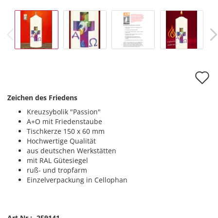
A
d
Zeichen des Friedens
M
Kreuzsybolik "Passion"
A+O mit Friedenstaube
Tischkerze 150 x 60 mm
Hochwertige Qualität
aus deutschen Werkstätten
mit RAL Gütesiegel
ruß- und tropfarm
Einzelverpackung in Cellophan
Art.Nr.:
259141