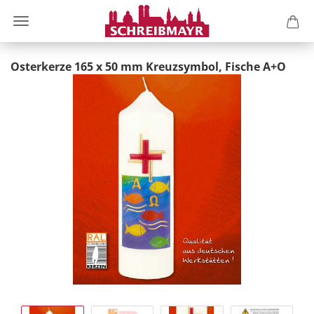
Osterkerze 165 x 50 mm Kreuzsymbol, Fische A+O