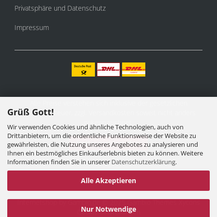
Privatsphäre und Datenschutz
Impressum
Alle Preise verstehen sich inklusive der gesetzlichen
Grüß Gott!
Mehrwertsteuer, zzgl.
Versandkosten
soweit nicht anders
gekennzeichnet.
Wir verwenden Cookies und ähnliche Technologien, auch von
Drittanbietern, um die ordentliche Funktionsweise der Website zu
Vertrag widerrufen
gewährleisten, die Nutzung unseres Angebotes zu analysieren und
Ihnen ein bestmögliches Einkaufserlebnis bieten zu können. Weitere
Informationen finden Sie in unserer
Datenschutzerklärung
.
Alle Akzeptieren
Internetshop
by Gambio.de © 2025 Gambio Themes
Xycons
Nur Notwendige
Cookie Einstellungen