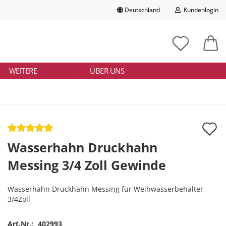
Deutschland
Kundenlogin
Lieferland
chbegriff
tikelnummer
E-Mail
ngeben
WEITERE
ÜBER UNS
Passwort
A
d
Wasserhahn Druckhahn
Konto erstellen
M
Messing 3/4 Zoll Gewinde
Passwort vergessen?
Wasserhahn Druckhahn Messing für Weihwasserbehälter
3/4Zoll
Art.Nr.:
402993