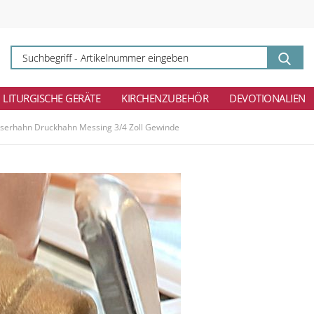
Su
-
Ar
ei
LITURGISCHE GERÄTE
KIRCHENZUBEHÖR
DEVOTIONALIEN
serhahn Druckhahn Messing 3/4 Zoll Gewinde