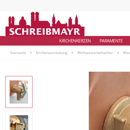
KIRCHENKERZEN
PARAMENTE
»
»
»
Startseite
Kirchenausstattung
Weihwasserbehaelter
Was