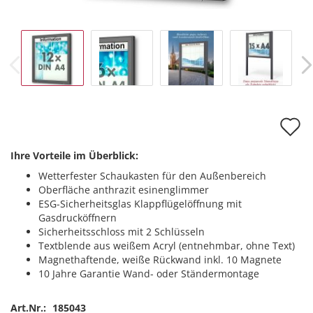
A
d
Ihre Vorteile im Überblick:
M
Wetterfester Schaukasten für den Außenbereich
Oberfläche anthrazit esinenglimmer
ESG-Sicherheitsglas Klappflügelöffnung mit
Gasdrucköffnern
Sicherheitsschloss mit 2 Schlüsseln
Textblende aus weißem Acryl (entnehmbar, ohne Text)
Magnethaftende, weiße Rückwand inkl. 10 Magnete
10 Jahre Garantie Wand- oder Ständermontage
Art.Nr.:
185043