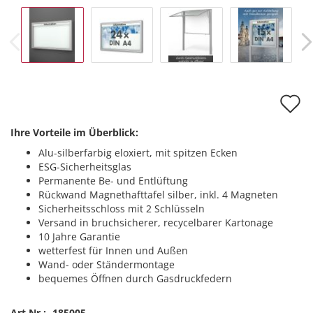
A
d
Ihre Vorteile im Überblick:
M
Alu-silberfarbig eloxiert, mit spitzen Ecken
ESG-Sicherheitsglas
Permanente Be- und Entlüftung
Rückwand Magnethafttafel silber, inkl. 4 Magneten
Sicherheitsschloss mit 2 Schlüsseln
Versand in bruchsicherer, recycelbarer Kartonage
10 Jahre Garantie
wetterfest für Innen und Außen
Wand- oder Ständermontage
bequemes Öffnen durch Gasdruckfedern
Art.Nr.:
185005