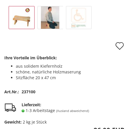
A
d
Ihre Vorteile im Überblick:
M
aus solidem Kiefernholz
schöne, natürliche Holzmaserung
Sitzfläche 20 x 47 cm
Art.Nr.:
237100
Lieferzeit:
1-3 Arbeitstage
(Ausland abweichend)
Gewicht:
2
kg je Stück