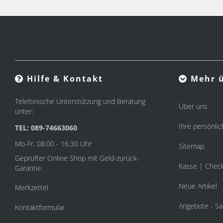
Hilfe & Kontakt
Mehr ü
Telefonische Unterstützung und Beratung
Über uns
unter:
Ihre persönlic
TEL: 089-74663060
Mo-Fr, 08:00 - 16:30 Uhr
Sitemap
Geprüfter Online Shop mit Geld-zurück-
Kasse | Chec
Garantie.
Neue Artikel
Merkzettel
Angebote - Sa
Kontaktformular