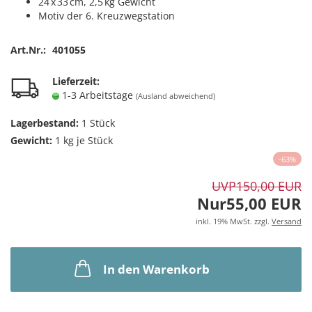
24 x 33 cm, 2,5 kg Gewicht
Motiv der 6. Kreuzwegstation
Art.Nr.:
401055
Lieferzeit:
1-3 Arbeitstage
(Ausland abweichend)
Lagerbestand:
1
Stück
Gewicht:
1
kg je Stück
-63%
UVP
150,00 EUR
Nur55,00 EUR
inkl. 19% MwSt. zzgl.
Versand
In den Warenkorb