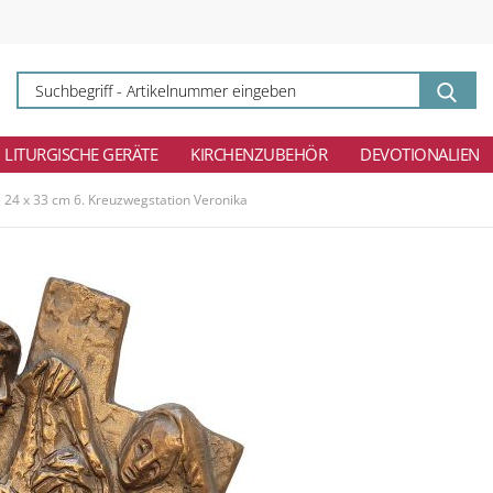
Su
-
Ar
ei
LITURGISCHE GERÄTE
KIRCHENZUBEHÖR
DEVOTIONALIEN
 24 x 33 cm 6. Kreuzwegstation Veronika