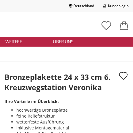
Deutschland
Kundenlogin
Lieferland
chbegriff
tikelnummer
E-Mail
ngeben
WEITERE
ÜBER UNS
Passwort
A
Bronzeplakette 24 x 33 cm 6.
d
Kreuzwegstation Veronika
Konto erstellen
M
Passwort vergessen?
Ihre Vorteile im Überblick:
hochwertige Bronzeplatte
feine Reliefstruktur
wetterfeste Ausführung
inklusive Montagematerial