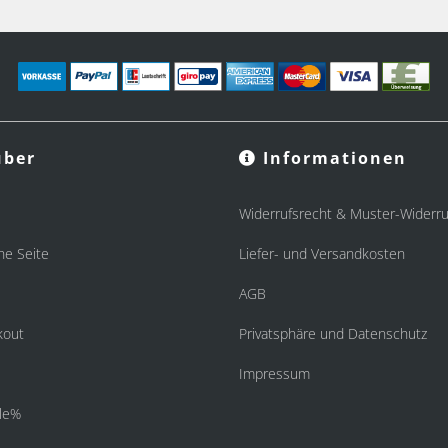
ber
Informationen
Widerrufsrecht & Muster-Widerru
he Seite
Liefer- und Versandkosten
AGB
kout
Privatsphäre und Datenschutz
Impressum
le%