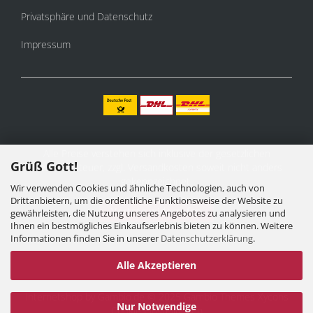
Privatsphäre und Datenschutz
Impressum
Alle Preise verstehen sich inklusive der gesetzlichen
Grüß Gott!
Mehrwertsteuer, zzgl.
Versandkosten
soweit nicht anders
gekennzeichnet.
Wir verwenden Cookies und ähnliche Technologien, auch von
Drittanbietern, um die ordentliche Funktionsweise der Website zu
Vertrag widerrufen
gewährleisten, die Nutzung unseres Angebotes zu analysieren und
Ihnen ein bestmögliches Einkaufserlebnis bieten zu können. Weitere
Informationen finden Sie in unserer
Datenschutzerklärung
.
Alle Akzeptieren
Internetshop
by Gambio.de © 2025 Gambio Themes
Xycons
Nur Notwendige
Cookie Einstellungen