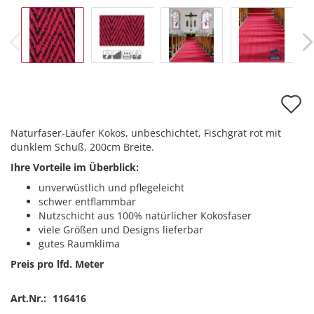
A
d
Naturfaser-Läufer Kokos, unbeschichtet, Fischgrat rot mit
M
dunklem Schuß, 200cm Breite.
Ihre Vorteile im Überblick:
unverwüstlich und pflegeleicht
schwer entflammbar
Nutzschicht aus 100% natürlicher Kokosfaser
viele Größen und Designs lieferbar
gutes Raumklima
Preis pro lfd. Meter
Art.Nr.:
116416