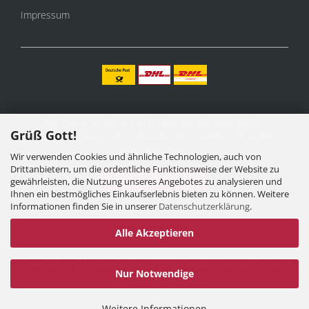
Impressum
Alle Preise verstehen sich inklusive der gesetzlichen
Grüß Gott!
Mehrwertsteuer, zzgl.
Versandkosten
soweit nicht anders
gekennzeichnet.
Wir verwenden Cookies und ähnliche Technologien, auch von
Drittanbietern, um die ordentliche Funktionsweise der Website zu
Vertrag widerrufen
gewährleisten, die Nutzung unseres Angebotes zu analysieren und
Ihnen ein bestmögliches Einkaufserlebnis bieten zu können. Weitere
Informationen finden Sie in unserer
Datenschutzerklärung
.
Alle Akzeptieren
Internetshop
by Gambio.de © 2025 Gambio Themes
Xycons
Nur Notwendige
Cookie Einstellungen
Weitere Informationen