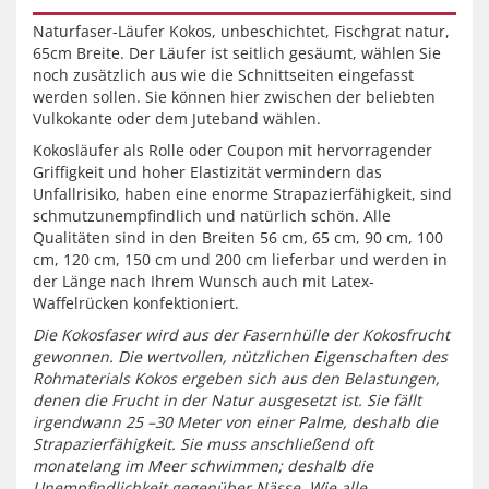
Naturfaser-Läufer Kokos, unbeschichtet, Fischgrat natur,
65cm Breite. Der Läufer ist seitlich gesäumt, wählen Sie
noch zusätzlich aus wie die Schnittseiten eingefasst
werden sollen. Sie können hier zwischen der beliebten
Vulkokante oder dem Juteband wählen.
Kokosläufer als Rolle oder Coupon mit hervorragender
Griffigkeit und hoher Elastizität vermindern das
Unfallrisiko, haben eine enorme Strapazierfähigkeit, sind
schmutzunempfindlich und natürlich schön. Alle
Qualitäten sind in den Breiten 56 cm, 65 cm, 90 cm, 100
cm, 120 cm, 150 cm und 200 cm lieferbar und werden in
der Länge nach Ihrem Wunsch auch mit Latex-
Waffelrücken konfektioniert.
Die Kokosfaser wird aus der Fasernhülle der Kokosfrucht
gewonnen. Die wertvollen, nützlichen Eigenschaften des
Rohmaterials Kokos ergeben sich aus den Belastungen,
denen die Frucht in der Natur ausgesetzt ist. Sie fällt
irgendwann 25 –30 Meter von einer Palme, deshalb die
Strapazierfähigkeit. Sie muss anschließend oft
monatelang im Meer schwimmen; deshalb die
Unempfindlichkeit gegenüber Nässe. Wie alle