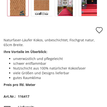
A
d
Naturfaser-Läufer Kokos, unbeschichtet, Fischgrat natur,
M
65cm Breite.
Ihre Vorteile im Überblick:
unverwüstlich und pflegeleicht
schwer entflammbar
Nutzschicht aus 100% natürlicher Kokosfaser
viele Größen und Designs lieferbar
gutes Raumklima
Preis pro lfd. Meter
Art.Nr.:
116417