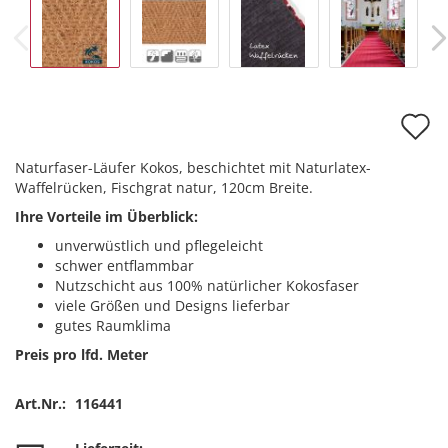
A
d
Naturfaser-Läufer Kokos, beschichtet mit Naturlatex-
M
Waffelrücken, Fischgrat natur, 120cm Breite.
Ihre Vorteile im Überblick:
unverwüstlich und pflegeleicht
schwer entflammbar
Nutzschicht aus 100% natürlicher Kokosfaser
viele Größen und Designs lieferbar
gutes Raumklima
Preis pro lfd. Meter
Art.Nr.:
116441