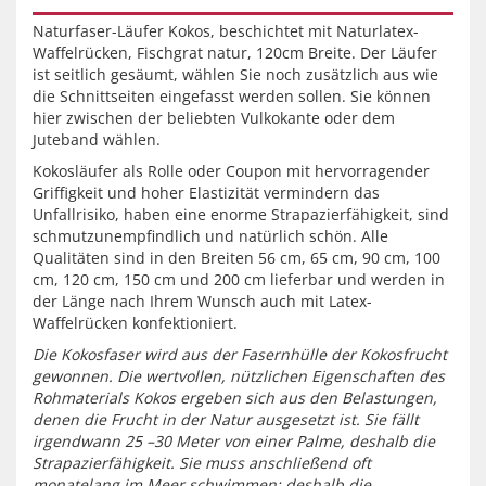
Naturfaser-Läufer Kokos, beschichtet mit Naturlatex-
Waffelrücken, Fischgrat natur, 120cm Breite. Der Läufer
ist seitlich gesäumt, wählen Sie noch zusätzlich aus wie
die Schnittseiten eingefasst werden sollen. Sie können
hier zwischen der beliebten Vulkokante oder dem
Juteband wählen.
Kokosläufer als Rolle oder Coupon mit hervorragender
Griffigkeit und hoher Elastizität vermindern das
Unfallrisiko, haben eine enorme Strapazierfähigkeit, sind
schmutzunempfindlich und natürlich schön. Alle
Qualitäten sind in den Breiten 56 cm, 65 cm, 90 cm, 100
cm, 120 cm, 150 cm und 200 cm lieferbar und werden in
der Länge nach Ihrem Wunsch auch mit Latex-
Waffelrücken konfektioniert.
Die Kokosfaser wird aus der Fasernhülle der Kokosfrucht
gewonnen. Die wertvollen, nützlichen Eigenschaften des
Rohmaterials Kokos ergeben sich aus den Belastungen,
denen die Frucht in der Natur ausgesetzt ist. Sie fällt
irgendwann 25 –30 Meter von einer Palme, deshalb die
Strapazierfähigkeit. Sie muss anschließend oft
monatelang im Meer schwimmen; deshalb die