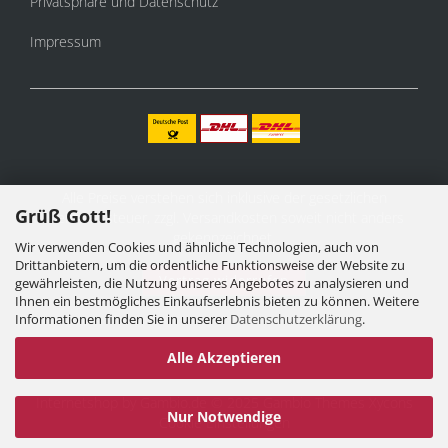
Privatsphäre und Datenschutz
Impressum
Alle Preise verstehen sich inklusive der gesetzlichen
Grüß Gott!
Mehrwertsteuer, zzgl.
Versandkosten
soweit nicht anders
gekennzeichnet.
Wir verwenden Cookies und ähnliche Technologien, auch von
Drittanbietern, um die ordentliche Funktionsweise der Website zu
Vertrag widerrufen
gewährleisten, die Nutzung unseres Angebotes zu analysieren und
Ihnen ein bestmögliches Einkaufserlebnis bieten zu können. Weitere
Informationen finden Sie in unserer
Datenschutzerklärung
.
Alle Akzeptieren
Internetshop
by Gambio.de © 2025 Gambio Themes
Xycons
Nur Notwendige
Cookie Einstellungen