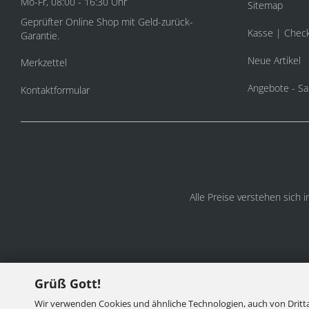
Mo-Fr, 08:00 - 16:30 Uhr
Sitemap
Geprüfter Online Shop mit Geld-zurück-
Kasse | Chec
Garantie.
Neue Artikel
Merkzettel
Angebote - Sa
Kontaktformular
Alle Preise verstehen sich 
Grüß Gott!
Wir verwenden Cookies und ähnliche Technologien, auch von Dritta