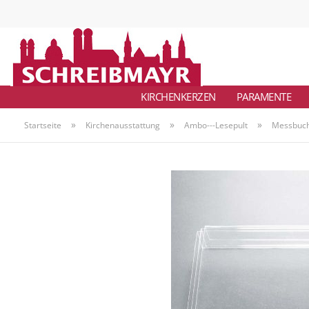
KIRCHENKERZEN
PARAMENTE
»
»
»
Startseite
Kirchenausstattung
Ambo---Lesepult
Messbuchp