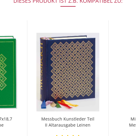
DIESES PRODUKT IST Z.B. KOMPATIBEL ZU:
7x18,7
Messbuch Kunstleder Teil
Mi
be
II Altarausgabe Leinen
Mes
blau
Bä