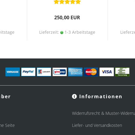
250,00 EUR
itstage
Lieferzeit:
1-3 Arbeitstage
Lieferz
ber
Informationen
Widerrufsrecht & Muster-Widerru
he Seite
Liefer- und Versandkosten