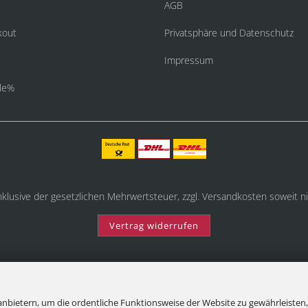
AGB
kout
Privatsphäre und Datenschutz
Impressum
le%
inklusive der gesetzlichen Mehrwertsteuer, zzgl.
Versandkosten
soweit ni
Vertrag widerrufen
nbietern, um die ordentliche Funktionsweise der Website zu gewährleisten,