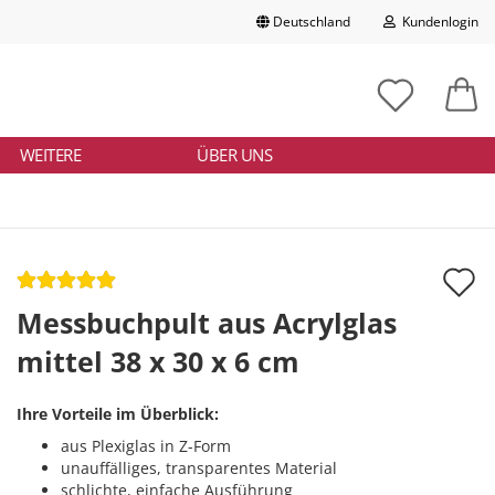
Deutschland
Kundenlogin
Lieferland
chbegriff
tikelnummer
E-Mail
ngeben
WEITERE
ÜBER UNS
Passwort
A
d
Messbuchpult aus Acrylglas
Konto erstellen
M
mittel 38 x 30 x 6 cm
Passwort vergessen?
Ihre Vorteile im Überblick:
aus Plexiglas in Z-Form
unauffälliges, transparentes Material
schlichte, einfache Ausführung