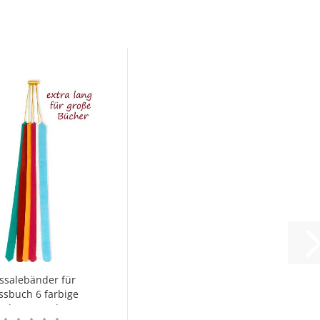
ssalebänder für
sbuch 6 farbige
nder 60 cm lang