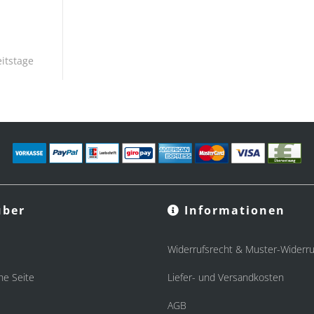
itstage
ber
Informationen
Widerrufsrecht & Muster-Widerru
he Seite
Liefer- und Versandkosten
AGB