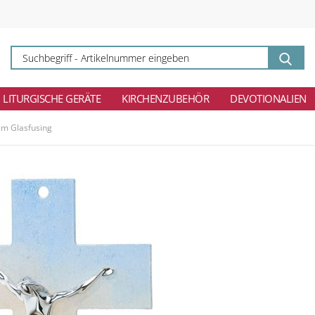
Su
-
Ar
ei
LITURGISCHE GERÄTE
KIRCHENZUBEHÖR
DEVOTIONALIEN
cm Glasfusing