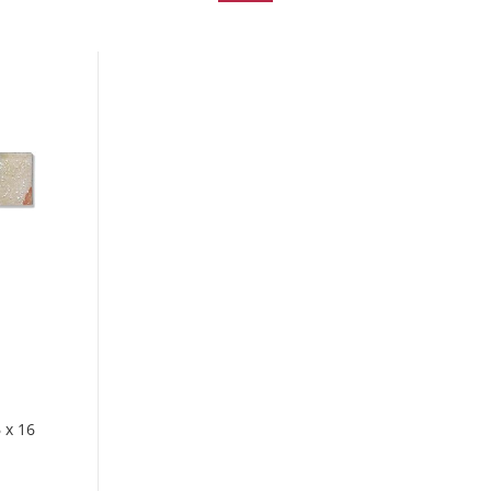
 x 16
g