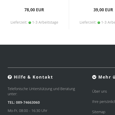
78,00 EUR
39,00 EUR
Lieferzeit:
1-3 Arbeitstage
Lieferzeit:
1-3 Arbe
Hilfe & Kontakt
Mehr ü
Telefonische Unterstützung und Beratung
Über uns
unter:
Ihre persönlic
TEL: 089-74663060
Mo-Fr, 08:00 - 16:30 Uhr
Sitemap