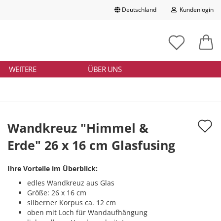
Deutschland
Kundenlogin
Lieferland
chbegriff
tikelnummer
E-Mail
ngeben
WEITERE
ÜBER UNS
Passwort
A
Wandkreuz "Himmel &
d
Erde" 26 x 16 cm Glasfusing
Konto erstellen
M
Passwort vergessen?
Ihre Vorteile im Überblick:
edles Wandkreuz aus Glas
Größe: 26 x 16 cm
silberner Korpus ca. 12 cm
oben mit Loch für Wandaufhängung