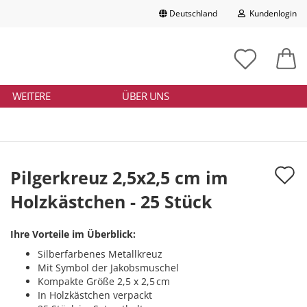
Deutschland
Kundenlogin
Lieferland
chbegriff
tikelnummer
E-Mail
ngeben
WEITERE
ÜBER UNS
Passwort
A
Pilgerkreuz 2,5x2,5 cm im
d
Holzkästchen - 25 Stück
Konto erstellen
M
Passwort vergessen?
Ihre Vorteile im Überblick:
Silberfarbenes Metallkreuz
Mit Symbol der Jakobsmuschel
Kompakte Größe 2,5 x 2,5 cm
In Holzkästchen verpackt