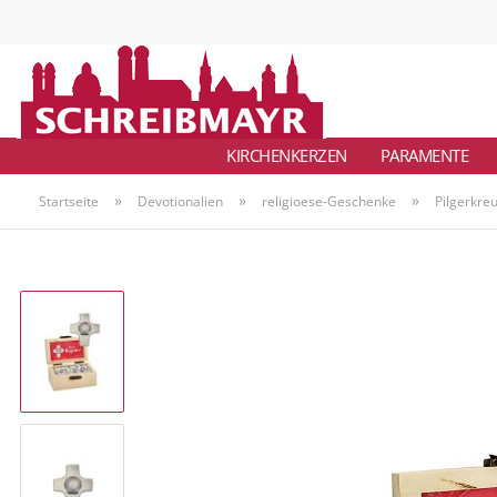
KIRCHENKERZEN
PARAMENTE
»
»
»
Startseite
Devotionalien
religioese-Geschenke
Pilgerkre