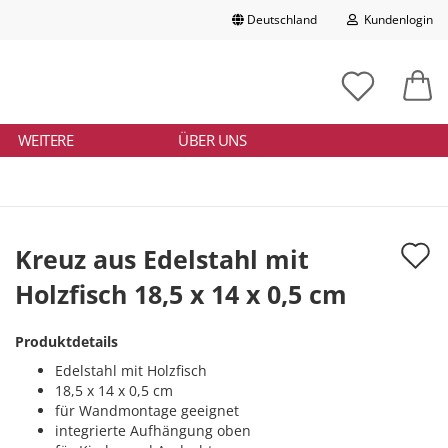
Deutschland
Kundenlogin
Lieferland
chbegriff
tikelnummer
E-Mail
ngeben
WEITERE
ÜBER UNS
Passwort
A
Kreuz aus Edelstahl mit
d
Holzfisch 18,5 x 14 x 0,5 cm
Konto erstellen
M
Passwort vergessen?
Produktdetails
Edelstahl mit Holzfisch
18,5 x 14 x 0,5 cm
für Wandmontage geeignet
integrierte Aufhängung oben