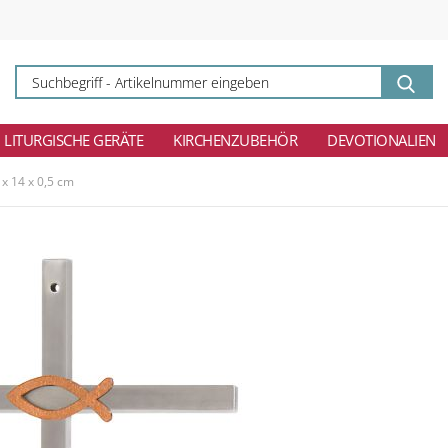
Su
-
Ar
ei
LITURGISCHE GERÄTE
KIRCHENZUBEHÖR
DEVOTIONALIEN
 x 14 x 0,5 cm