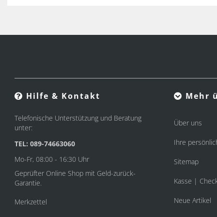
Hilfe & Kontakt
Mehr ü
Telefonische Unterstützung und Beratung
Über uns
unter:
Ihre persönlic
TEL: 089-74663060
Mo-Fr, 08:00 - 16:30 Uhr
Sitemap
Geprüfter Online Shop mit Geld-zurück-
Kasse | Chec
Garantie.
Neue Artikel
Merkzettel