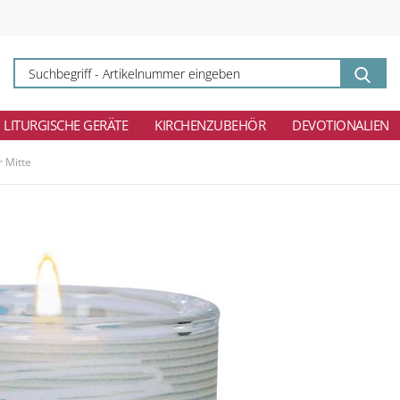
Su
-
Ar
ei
LITURGISCHE GERÄTE
KIRCHENZUBEHÖR
DEVOTIONALIEN
r Mitte