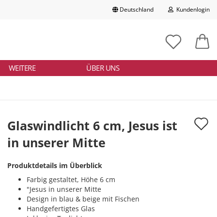
Deutschland
Kundenlogin
Lieferland
chbegriff
tikelnummer
E-Mail
ngeben
WEITERE
ÜBER UNS
Passwort
A
Glaswindlicht 6 cm, Jesus ist
d
in unserer Mitte
Konto erstellen
M
Passwort vergessen?
Produktdetails im Überblick
Farbig gestaltet, Höhe 6 cm
"Jesus in unserer Mitte
Design in blau & beige mit Fischen
Handgefertigtes Glas