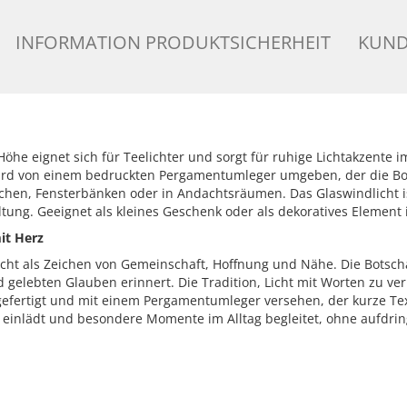
INFORMATION PRODUKTSICHERHEIT
KUND
Höhe eignet sich für Teelichter und sorgt für ruhige Lichtakzente im 
 wird von einem bedruckten Pergamentumleger umgeben, der die Bot
 Tischen, Fensterbänken oder in Andachtsräumen. Das Glaswindlicht 
tung. Geeignet als kleines Geschenk oder als dekoratives Element 
it Herz
ht als Zeichen von Gemeinschaft, Hoffnung und Nähe. Die Botschaft 
gelebten Glauben erinnert. Die Tradition, Licht mit Worten zu verb
gefertigt und mit einem Pergamentumleger versehen, der kurze Tex
einlädt und besondere Momente im Alltag begleitet, ohne aufdring