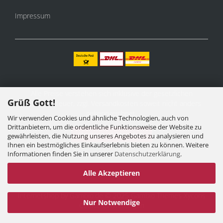
Impressum
Alle Preise verstehen sich inklusive der gesetzlichen
Grüß Gott!
Mehrwertsteuer, zzgl.
Versandkosten
soweit nicht anders
gekennzeichnet.
Wir verwenden Cookies und ähnliche Technologien, auch von
Drittanbietern, um die ordentliche Funktionsweise der Website zu
Vertrag widerrufen
gewährleisten, die Nutzung unseres Angebotes zu analysieren und
Ihnen ein bestmögliches Einkaufserlebnis bieten zu können. Weitere
Informationen finden Sie in unserer
Datenschutzerklärung
.
Alle Akzeptieren
Internetshop
by Gambio.de © 2025 Gambio Themes
Xycons
Nur Notwendige
Cookie Einstellungen