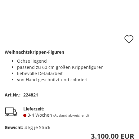
A
d
Weihnachtskrippen-Figuren
M
Ochse liegend
passend zu 60 cm großen Krippenfiguren
liebevolle Detailarbeit
von Hand geschnitzt und coloriert
Art.Nr.:
224821
Lieferzeit:
3-4 Wochen
(Ausland abweichend)
Gewicht:
4
kg je Stück
3.100,00 EUR