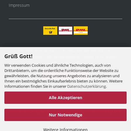
Impressum
Alle Preise verstehen sich inklusive der gesetzlichen
Grüß Gott!
Mehrwertsteuer, zzgl.
Versandkosten
soweit nicht anders
gekennzeichnet.
Wir verwenden Cookies und ähnliche Technologien, auch von
Drittanbietern, um die ordentliche Funktionsweise der Website zu
Vertrag widerrufen
gewährleisten, die Nutzung unseres Angebotes zu analysieren und
Ihnen ein bestmögliches Einkaufserlebnis bieten zu können. Weitere
Informationen finden Sie in unserer
Datenschutzerklärung
.
Alle Akzeptieren
Internetshop
by Gambio.de © 2025 Gambio Themes
Xycons
Nur Notwendige
Cookie Einstellungen
Weitere Informationen