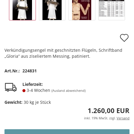
A
d
Verkündigungsengel mit geschnitzten Flügeln, Schriftband
M
„Gloria“ aus ziseliertem Messing, patiniert.
Art.Nr.:
224831
Lieferzeit:
3-4 Wochen
(Ausland abweichend)
Gewicht:
30
kg je Stück
1.260,00 EUR
inkl. 19% MwSt. zzgl.
Versand