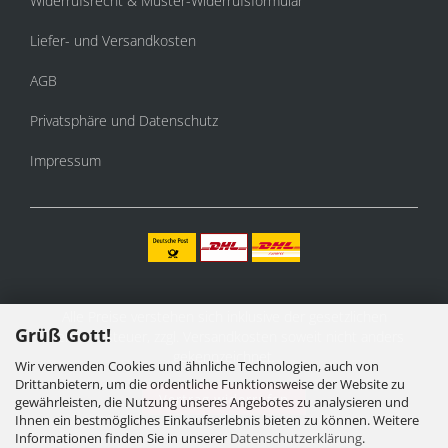
Widerrufsrecht & Muster-Widerrufsformular
Liefer- und Versandkosten
AGB
Privatsphäre und Datenschutz
Impressum
Alle Preise verstehen sich inklusive der gesetzlichen
Grüß Gott!
Mehrwertsteuer, zzgl.
Versandkosten
soweit nicht anders
gekennzeichnet.
Wir verwenden Cookies und ähnliche Technologien, auch von
Drittanbietern, um die ordentliche Funktionsweise der Website zu
Vertrag widerrufen
gewährleisten, die Nutzung unseres Angebotes zu analysieren und
Ihnen ein bestmögliches Einkaufserlebnis bieten zu können. Weitere
Informationen finden Sie in unserer
Datenschutzerklärung
.