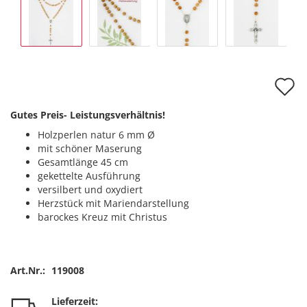
A
d
Gutes Preis- Leistungsverhältnis!
M
Holzperlen natur 6 mm Ø
mit schöner Maserung
Gesamtlänge 45 cm
gekettelte Ausführung
versilbert und oxydiert
Herzstück mit Mariendarstellung
barockes Kreuz mit Christus
Art.Nr.:
119008
Lieferzeit: