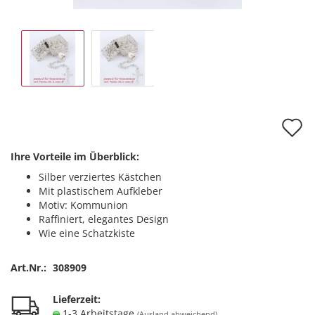
A
d
Ihre Vorteile im Überblick:
M
Silber verziertes Kästchen
Mit plastischem Aufkleber
Motiv: Kommunion
Raffiniert, elegantes Design
Wie eine Schatzkiste
Art.Nr.:
308909
Lieferzeit:
1-3 Arbeitstage
(Ausland abweichend)