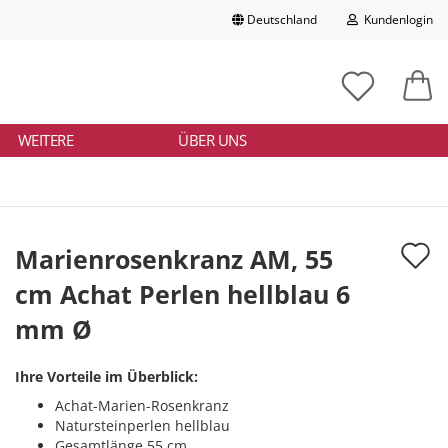
Deutschland
Kundenlogin
Lieferland
chbegriff
tikelnummer
E-Mail
ngeben
WEITERE
ÜBER UNS
Passwort
A
Marienrosenkranz AM, 55
d
cm Achat Perlen hellblau 6
Konto erstellen
M
mm Ø
Passwort vergessen?
Ihre Vorteile im Überblick:
Achat-Marien-Rosenkranz
Natursteinperlen hellblau
Gesamtlänge 55 cm