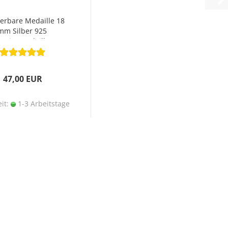
rbare Medaille 18
mm Silber 925
arienmedaille
47,00 EUR
eit:
1-3 Arbeitstage