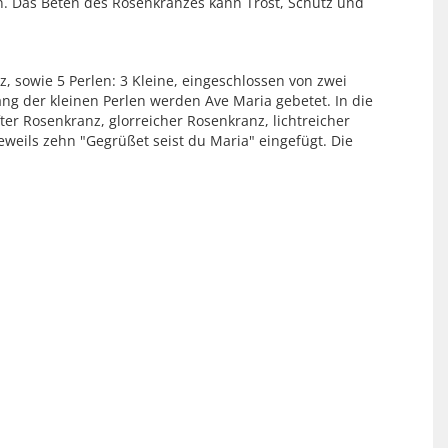
n. Das Beten des Rosenkranzes kann Trost, Schutz und
, sowie 5 Perlen: 3 Kleine, eingeschlossen von zwei
ang der kleinen Perlen werden Ave Maria gebetet. In die
er Rosenkranz, glorreicher Rosenkranz, lichtreicher
eweils zehn "Gegrüßet seist du Maria" eingefügt. Die