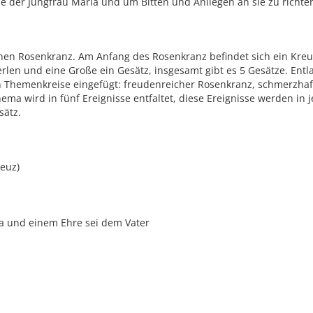
e der Jungfrau Maria und um Bitten und Anliegen an sie zu richte
inen Rosenkranz. Am Anfang des Rosenkranz befindet sich ein Kreuz
erlen und eine Große ein Gesätz, insgesamt gibt es 5 Gesätze. Entl
n Themenkreise eingefügt: freudenreicher Rosenkranz, schmerzhaft
a wird in fünf Ereignisse entfaltet, diese Ereignisse werden in j
sätz.
euz)
ia und einem Ehre sei dem Vater