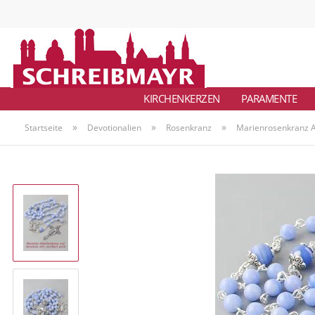
KIRCHENKERZEN
PARAMENTE
»
»
»
Startseite
Devotionalien
Rosenkranz
Marienrosenkranz A