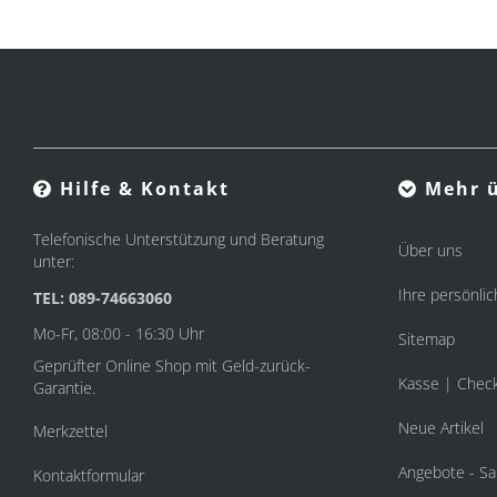
Hilfe & Kontakt
Mehr ü
Telefonische Unterstützung und Beratung
Über uns
unter:
Ihre persönlic
TEL: 089-74663060
Mo-Fr, 08:00 - 16:30 Uhr
Sitemap
Geprüfter Online Shop mit Geld-zurück-
Kasse | Chec
Garantie.
Neue Artikel
Merkzettel
Angebote - Sa
Kontaktformular