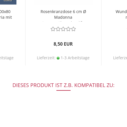
00x80
Rosenkranzdose 6 cm Ø
Wunde
ria mit
Madonna
immerwährende Hilfe
M
8,50 EUR
itstage
Lieferzeit:
1-3 Arbeitstage
Lieferz
DIESES PRODUKT IST Z.B. KOMPATIBEL ZU: