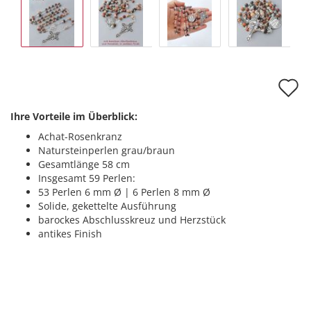
A
d
Ihre Vorteile im Überblick:
M
Achat-Rosenkranz
Natursteinperlen grau/braun
Gesamtlänge 58 cm
Insgesamt 59 Perlen:
53 Perlen 6 mm Ø | 6 Perlen 8 mm Ø
Solide, gekettelte Ausführung
barockes Abschlusskreuz und Herzstück
antikes Finish