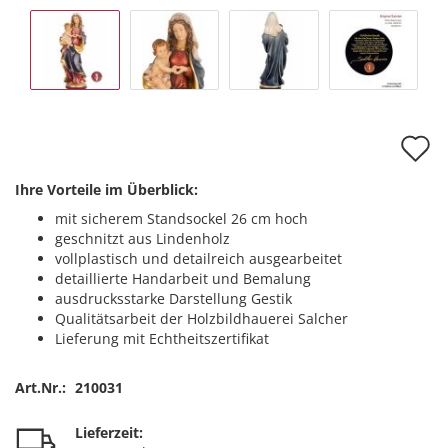
A
d
Ihre Vorteile im Überblick:
M
mit sicherem Standsockel 26 cm hoch
geschnitzt aus Lindenholz
vollplastisch und detailreich ausgearbeitet
detaillierte Handarbeit und Bemalung
ausdrucksstarke Darstellung Gestik
Qualitätsarbeit der Holzbildhauerei Salcher
Lieferung mit Echtheitszertifikat
Art.Nr.:
210031
Lieferzeit: