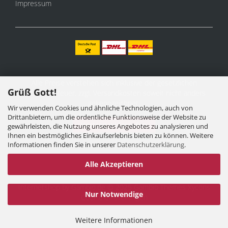
Impressum
Alle Preise verstehen sich inklusive der gesetzlichen
Grüß Gott!
Mehrwertsteuer, zzgl.
Versandkosten
soweit nicht anders
gekennzeichnet.
Wir verwenden Cookies und ähnliche Technologien, auch von
Drittanbietern, um die ordentliche Funktionsweise der Website zu
Vertrag widerrufen
gewährleisten, die Nutzung unseres Angebotes zu analysieren und
Ihnen ein bestmögliches Einkaufserlebnis bieten zu können. Weitere
Informationen finden Sie in unserer
Datenschutzerklärung
.
Alle Akzeptieren
Internetshop
by Gambio.de © 2025 Gambio Themes
Xycons
Nur Notwendige
Cookie Einstellungen
Weitere Informationen