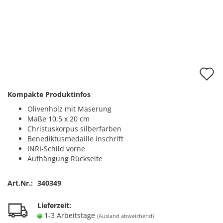
A
d
Kompakte Produktinfos
M
Olivenholz mit Maserung
Maße 10,5 x 20 cm
Christuskorpus silberfarben
Benediktusmedaille Inschrift
INRI-Schild vorne
Aufhängung Rückseite
Art.Nr.:
340349
Lieferzeit:
1-3 Arbeitstage
(Ausland abweichend)