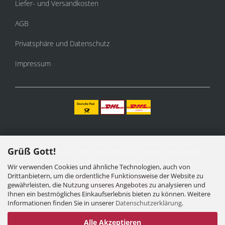
Liefer- und Versandkosten
AGB
Privatsphäre und Datenschutz
Impressum
Alle Preise verstehen sich inklusive der gesetzlichen
Grüß Gott!
Mehrwertsteuer, zzgl.
Versandkosten
soweit nicht anders
gekennzeichnet.
Wir verwenden Cookies und ähnliche Technologien, auch von
Drittanbietern, um die ordentliche Funktionsweise der Website zu
Vertrag widerrufen
gewährleisten, die Nutzung unseres Angebotes zu analysieren und
Ihnen ein bestmögliches Einkaufserlebnis bieten zu können. Weitere
Informationen finden Sie in unserer
Datenschutzerklärung
.
Alle Akzeptieren