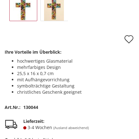
A
d
Ihre Vorteile im Überblick:
M
hochwertiges Glasmaterial
mehrfarbiges Design
25,5 x 16 x 0,7 cm
mit Aufhängevorrichtung
symbolträchtige Gestaltung
christliches Geschenk geeignet
Art.Nr.:
130044
Lieferzeit:
3-4 Wochen
(Ausland abweichend)