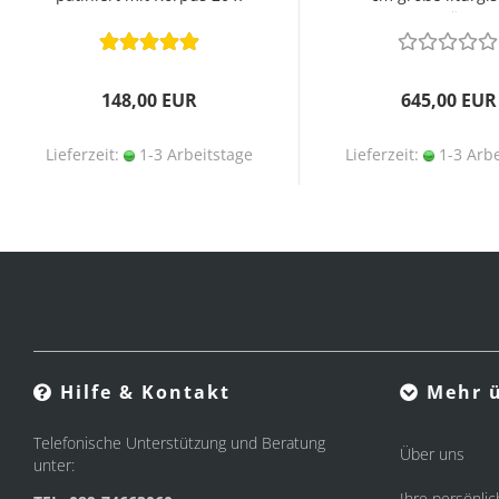
27 cm
Geräte
148,00 EUR
645,00 EUR
Lieferzeit:
1-3 Arbeitstage
Lieferzeit:
1-3 Arbe
Hilfe & Kontakt
Mehr ü
Telefonische Unterstützung und Beratung
Über uns
unter:
Ihre persönlic