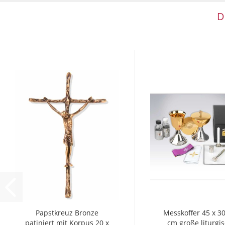
D
Papstkreuz Bronze
Messkoffer 45 x 30
patiniert mit Korpus 20 x
cm große liturgi