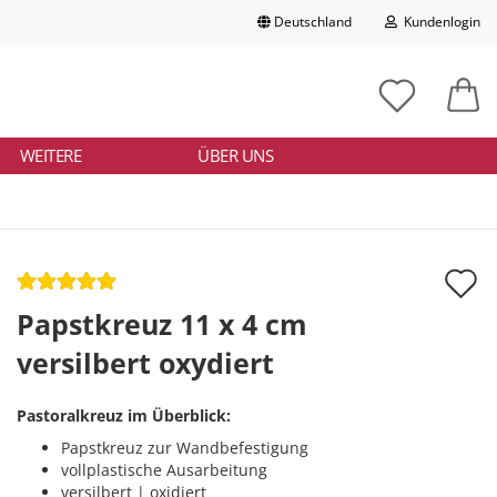
Deutschland
Kundenlogin
Lieferland
chbegriff
tikelnummer
E-Mail
ngeben
WEITERE
ÜBER UNS
Passwort
A
d
Papstkreuz 11 x 4 cm
Konto erstellen
M
versilbert oxydiert
Passwort vergessen?
Pastoralkreuz im Überblick:
Papstkreuz zur Wandbefestigung
vollplastische Ausarbeitung
versilbert | oxidiert