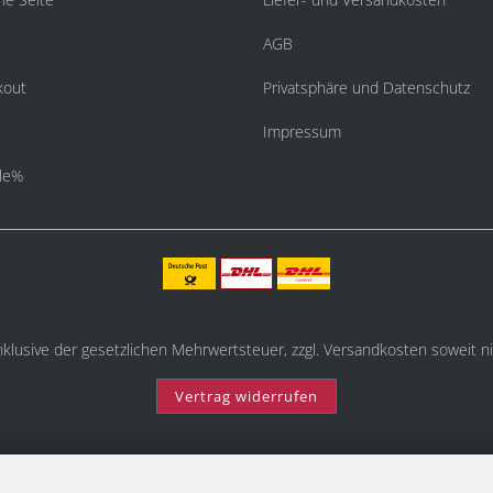
AGB
kout
Privatsphäre und Datenschutz
Impressum
le%
inklusive der gesetzlichen Mehrwertsteuer, zzgl.
Versandkosten
soweit ni
Vertrag widerrufen