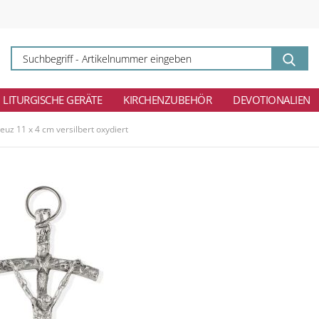
Su
-
Ar
ei
LITURGISCHE GERÄTE
KIRCHENZUBEHÖR
DEVOTIONALIEN
euz 11 x 4 cm versilbert oxydiert