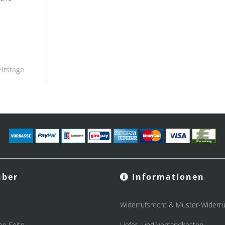
itstage
ber
Informationen
Widerrufsrecht & Muster-Widerru
he Seite
Liefer- und Versandkosten