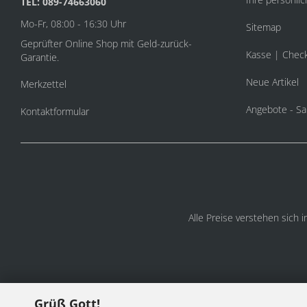
TEL: 089-74663060
Mo-Fr, 08:00 - 16:30 Uhr
Sitemap
Geprüfter Online Shop mit Geld-zurück-
Kasse | Chec
Garantie.
Neue Artikel
Merkzettel
Angebote - Sa
Kontaktformular
Alle Preise verstehen sich 
Grüß Gott!