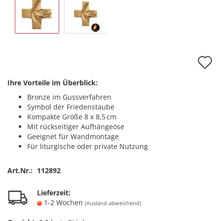
A
d
Ihre Vorteile im Überblick:
M
Bronze im Gussverfahren
Symbol der Friedenstaube
Kompakte Größe 8 x 8,5 cm
Mit rückseitiger Aufhängeöse
Geeignet für Wandmontage
Für liturgische oder private Nutzung
Art.Nr.:
112892
Lieferzeit:
1-2 Wochen
(Ausland abweichend)