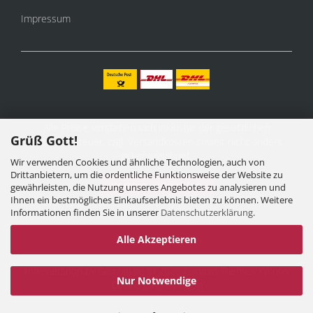
Impressum
Alle Preise verstehen sich inklusive der gesetzlichen
Grüß Gott!
Mehrwertsteuer, zzgl.
Versandkosten
soweit nicht anders
gekennzeichnet.
Wir verwenden Cookies und ähnliche Technologien, auch von
Drittanbietern, um die ordentliche Funktionsweise der Website zu
Vertrag widerrufen
gewährleisten, die Nutzung unseres Angebotes zu analysieren und
Ihnen ein bestmögliches Einkaufserlebnis bieten zu können. Weitere
Informationen finden Sie in unserer
Datenschutzerklärung
.
Alle Akzeptieren
Internetshop
by Gambio.de © 2025 Gambio Themes
Xycons
Nur Notwendige
Cookie Einstellungen