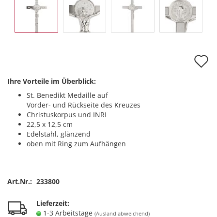
A
d
Ihre Vorteile im Überblick:
M
St. Benedikt Medaille auf
Vorder- und Rückseite des Kreuzes
Christuskorpus und INRI
22,5 x 12,5 cm
Edelstahl, glänzend
oben mit Ring zum Aufhängen
Art.Nr.:
233800
Lieferzeit:
1-3 Arbeitstage
(Ausland abweichend)