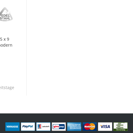
5 x 9
 modern
itstage