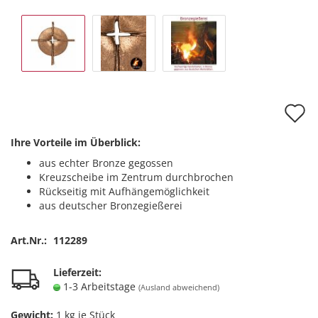
A
d
Ihre Vorteile im Überblick:
M
aus echter Bronze gegossen
Kreuzscheibe im Zentrum durchbrochen
Rückseitig mit Aufhängemöglichkeit
aus deutscher Bronzegießerei
Art.Nr.:
112289
Lieferzeit:
1-3 Arbeitstage
(Ausland abweichend)
Gewicht:
1
kg je Stück