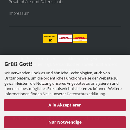
Privatsphäre und Datenschutz
Impressum
Alle Preise verstehen sich inklusive der gesetzlichen
Grüß Gott!
Mehrwertsteuer, zzgl.
Versandkosten
soweit nicht anders
gekennzeichnet.
Wir verwenden Cookies und ähnliche Technologien, auch von
Drittanbietern, um die ordentliche Funktionsweise der Website zu
Vertrag widerrufen
gewährleisten, die Nutzung unseres Angebotes zu analysieren und
Ihnen ein bestmögliches Einkaufserlebnis bieten zu können. Weitere
Informationen finden Sie in unserer
Datenschutzerklärung
.
Alle Akzeptieren
Internetshop
by Gambio.de © 2025 Gambio Themes
Xycons
Nur Notwendige
Cookie Einstellungen