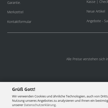
Kasse | Chec
Garantie.
Neue Artikel
Merkzettel
Angebote - Sa
Kontaktformular
Alle Preise verstehen sich 
Grüß Gott!
Wir verwenden Cookies und ähnliche Technologien, auch von Dritta
Nutzung unseres Angebotes zu analysieren und Ihnen ein bestmögli
unserer
Datenschutzerklärung
.