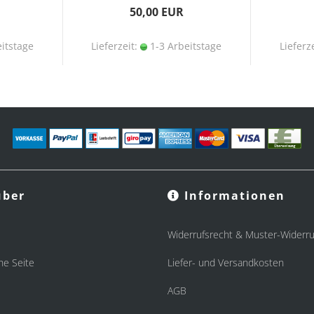
50,00 EUR
itstage
Lieferzeit:
1-3 Arbeitstage
Lieferz
ber
Informationen
Widerrufsrecht & Muster-Widerru
he Seite
Liefer- und Versandkosten
AGB