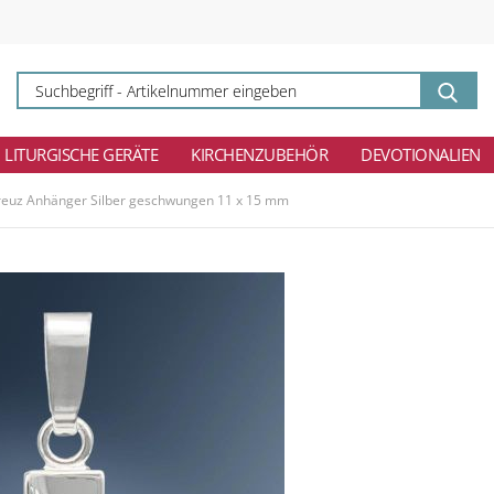
Su
-
Ar
ei
LITURGISCHE GERÄTE
KIRCHENZUBEHÖR
DEVOTIONALIEN
reuz Anhänger Silber geschwungen 11 x 15 mm