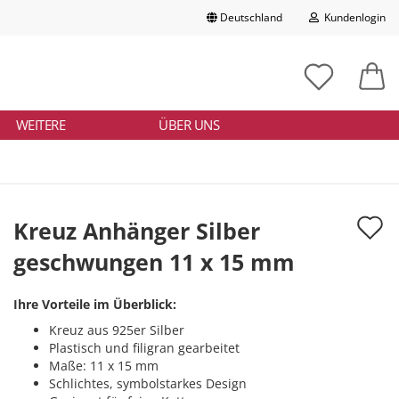
Deutschland
Kundenlogin
Lieferland
chbegriff
tikelnummer
E-Mail
ngeben
WEITERE
ÜBER UNS
Passwort
A
Kreuz Anhänger Silber
d
geschwungen 11 x 15 mm
Konto erstellen
M
Passwort vergessen?
Ihre Vorteile im Überblick:
Kreuz aus 925er Silber
Plastisch und filigran gearbeitet
Maße: 11 x 15 mm
Schlichtes, symbolstarkes Design