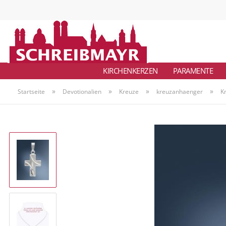
KIRCHENKERZEN
PARAMENTE
»
»
»
»
Startseite
Devotionalien
Kreuze
kreuzanhaenger
K