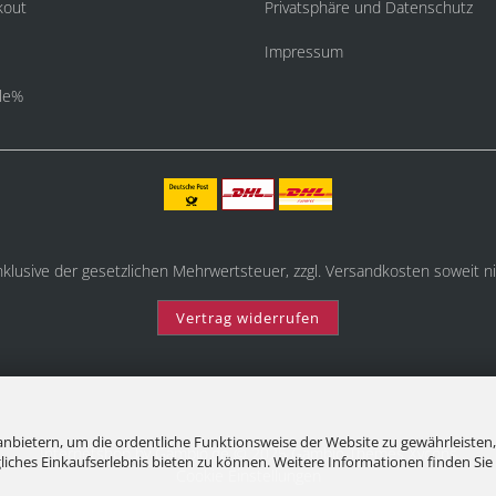
kout
Privatsphäre und Datenschutz
Impressum
le%
inklusive der gesetzlichen Mehrwertsteuer, zzgl.
Versandkosten
soweit ni
Vertrag widerrufen
nbietern, um die ordentliche Funktionsweise der Website zu gewährleisten,
Internetshop
by Gambio.de © 2025 Gambio Themes
Xycons
ches Einkaufserlebnis bieten zu können. Weitere Informationen finden Sie 
Cookie Einstellungen