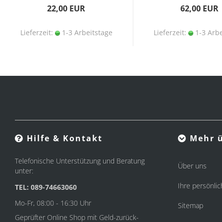
22,00 EUR
62,00 EUR
Lieferzeit:
1-3 Arbeitstage
Lieferzeit:
1-3 Arbe
Hilfe & Kontakt
Mehr ü
Telefonische Unterstützung und Beratung
Über uns
unter:
Ihre persönlic
TEL: 089-74663060
Mo-Fr, 08:00 - 16:30 Uhr
Sitemap
Geprüfter Online Shop mit Geld-zurück-